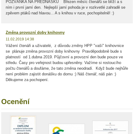
POZVÁNKA NA PŘEDNÁŠKU Březen měsíc čtenářů se blíží a s
ním i první jarní den. Nejlepší jarní pohoda je v rozkvetlé zahradě se
zpěvem ptáků nad hlavou... A s knihou v ruce, pochopitelně! :)
Změna provozní doby knihovny
11.02.2019 14:38
Vážení čtenáři a uživatelé, z důvodu změny HPP "vaší" knihovnice
se plánuje změna provozní doby knihovny Pravděpodobně bude s
platností od 1.dubna 2019. Půjčovní a provozní den bude pouze ve
středu. Časy pro veřejnost budou upřesněny. Važíme si rostoucího
počtu čtenářů a doufáme, že tato změna neodradí. Když bude nejhůře
není problém zajistit donášku do domu :) Náš čtenář, náš pán :)
Děkujeme za pochopení.
Ocenění