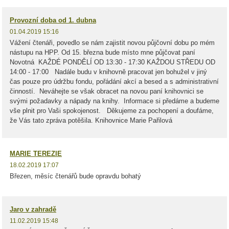
Provozní doba od 1. dubna
01.04.2019 15:16
Vážení čtenáři, povedlo se nám zajistit novou půjčovní dobu po mém
nástupu na HPP. Od 15. března bude místo mne půjčovat paní
Novotná KAŽDÉ PONDĚLÍ OD 13:30 - 17:30 KAŽDOU STŘEDU OD
14:00 - 17:00 Nadále budu v knihovně pracovat jen bohužel v jiný
čas pouze pro údržbu fondu, pořádání akcí a besed a s administrativní
činností. Neváhejte se však obracet na novou paní knihovnici se
svými požadavky a nápady na knihy. Informace si předáme a budeme
vše plnit pro Vaši spokojenost. Děkujeme za pochopení a doufáme,
že Vás tato zpráva potěšila. Knihovnice Marie Pařilová
MARIE TEREZIE
18.02.2019 17:07
Březen, měsíc čtenářů bude opravdu bohatý
Jaro v zahradě
11.02.2019 15:48