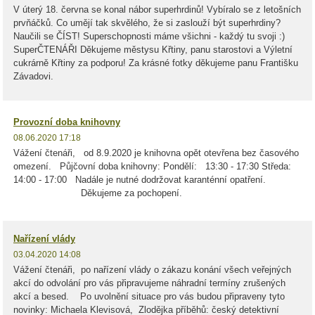
V úterý 18. června se konal nábor superhrdinů! Vybíralo se z letošních
prvňáčků. Co umějí tak skvělého, že si zaslouží být superhrdiny?
Naučili se ČÍST! Superschopnosti máme všichni - každý tu svoji :)
SuperČTENÁŘI Děkujeme městysu Křtiny, panu starostovi a Výletní
cukrárně Křtiny za podporu! Za krásné fotky děkujeme panu Františku
Závadovi.
Provozní doba knihovny
08.06.2020 17:18
Vážení čtenáři, od 8.9.2020 je knihovna opět otevřena bez časového
omezení. Půjčovní doba knihovny: Pondělí: 13:30 - 17:30 Středa:
14:00 - 17:00 Nadále je nutné dodržovat karanténní opatření.
Děkujeme za pochopení.
Nařízení vlády
03.04.2020 14:08
Vážení čtenáři, po nařízení vlády o zákazu konání všech veřejných
akcí do odvolání pro vás připravujeme náhradní termíny zrušených
akcí a besed. Po uvolnění situace pro vás budou připraveny tyto
novinky: Michaela Klevisová, Zlodějka příběhů: český detektivní