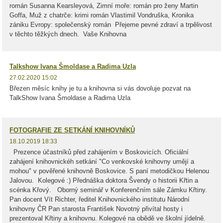
román Susanna Kearsleyová, Zimní moře: román pro ženy Martin
Goffa, Muž z chatrče: krimi román Vlastimil Vondruška, Kronika
zániku Evropy: společenský román Přejeme pevné zdraví a trpělivost
v těchto těžkých dnech. Vaše Knihovna
Talkshow Ivana Šmoldase a Radima Uzla
27.02.2020 15:02
Březen měsíc knihy je tu a knihovna si vás dovoluje pozvat na
TalkShow Ivana Šmoldase a Radima Uzla
FOTOGRAFIE ZE SETKÁNÍ KNIHOVNÍKŮ
18.10.2019 18:33
Prezence účastníků před zahájením v Boskovicích. Oficiální
zahájení knihovnickéh setkání "Co venkovské knihovny umějí a
mohou" v pověřené knihovně Boskovice. S paní metodičkou Helenou
Jalovou. Kolegové :) Přednáška doktora Švendy o historii Křtin a
scénka Křový. Oborný seminář v Konferenčním sále Zámku Křtiny.
Pan docent Vít Richter, ředitel Knihovnického institutu Národní
knihovny ČR Pan starosta František Novotný přivítal hosty i
prezentoval Křtiny a knihovnu. Kolegové na obědě ve školní jídelně.