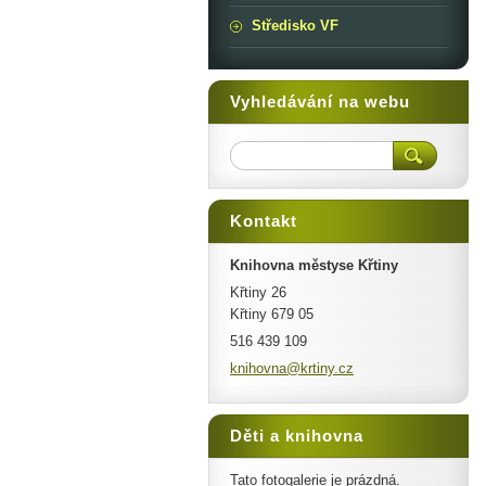
Středisko VF
Vyhledávání na webu
Kontakt
Knihovna městyse Křtiny
Křtiny 26
Křtiny 679 05
516 439 109
knihovna
@krtiny.
cz
Děti a knihovna
Tato fotogalerie je prázdná.