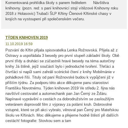
Komentovaná prohlídka školy s panem ředitelem Návštěva
knihovny. (pozn. red: s paní knihovnicí stojí vítězové Knihovny roku
2018 z Holasovic) Trubači ŠLP Křtiny Členové Křtinské chasy v
krojích na vystoupení při společenském večeru.
TÝDEN KNIHOVEN 2019
11.10.2019 16:59
Pozvání do Křtin přijala spisovatelka Lenka Rožnovská. Přijela až z
Ostravy a uspořádala 3 besedy pro první stupeň základní školy. Obě
první třídy a druháci se zúčastnili hravé besedy na téma autorčiny
knihy Já štěně, jejíž součástí bylo i jednoduché tvoření. Třeťáci a
čtvrťáci si napůl sami zahráli scénické čtení z knihy Mobilmánie v
pohádkové říši. Tituly od paní Rožnovské budou k vypůjčení již v
příštím týdnu. Za podporu této akce děkujeme panu starostovi
Františku Novotnému. Týden knihoven 2019 Ve středu 2. řijna nás
navštívil cestovatel a automechanik pan Jan Černý ze Žďáru.
Napínavé vyprávění o cestách za dobrodružstvím se zasloužilým
veteránem doprovodil film z výpravy za polární kruh. Dobrovolné
vstupné, které se při akci vybralo, věnoval pan Černý pro Mateřskou
školu ve Křtinách. Moc děkujeme a přejeme hodně štěstí při dalších
cestách! fotografie: Stovkou sem a tam