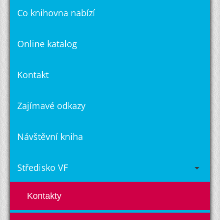
Co knihovna nabízí
Online katalog
Kontakt
Zajímavé odkazy
Návštěvní kniha
Středisko VF
Kontakty