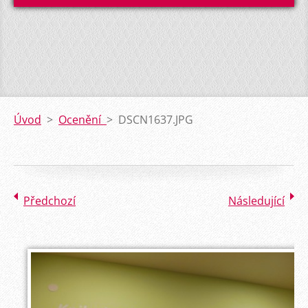
Úvod
>
Ocenění
>
DSCN1637.JPG
Předchozí
Následující