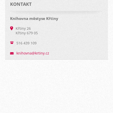
KONTAKT
Knihovna městyse Křtiny
Křtiny 26
Křtiny 679 05
516 439 109
knihovna
@krtiny.
cz