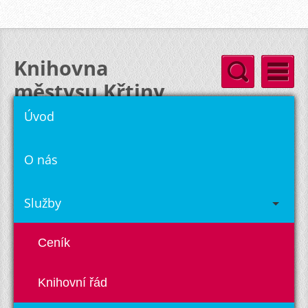
Knihovna
městysu Křtiny
Úvod
O nás
Služby
Ceník
Knihovní řád